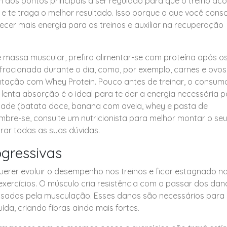
 dos pontos principais a ser regulado para que o treino ac
e te traga o melhor resultado. Isso porque o que você con
ecer mais energia para os treinos e auxiliar na recuperação
 massa muscular, prefira alimentar-se com proteína após o
 fracionada durante o dia, como, por exemplo, carnes e ovos
ação com Whey Protein. Pouco antes de treinar, o consum
lenta absorção é o ideal para te dar a energia necessária 
idade (batata doce, banana com aveia, whey e pasta de
bre-se, consulte um nutricionista para melhor montar o se
irar todas as suas dúvidas.
gressivas
erer evoluir o desempenho nos treinos e ficar estagnado n
ercícios. O músculo cria resistência com o passar dos dan
ausados pela musculação. Esses danos são necessários para
uída, criando fibras ainda mais fortes.