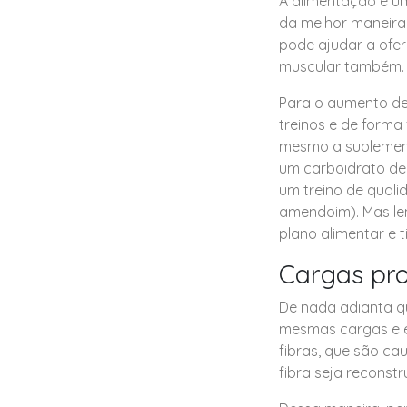
A alimentação é um
da melhor maneira 
pode ajudar a ofer
muscular também.
Para o aumento de
treinos e de forma
mesmo a suplement
um carboidrato de 
um treino de qual
amendoim). Mas lem
plano alimentar e t
Cargas pro
De nada adianta qu
mesmas cargas e ex
fibras, que são c
fibra seja reconstr