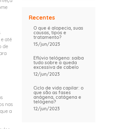
onteça
some
Recentes
O que é alopecia, suas
s
causas, tipos e
tratamento?
 e até
15/jun/2023
o de
para
Eflúvio telógeno: saiba
tudo sobre a queda
u
excessiva de cabelo
12/jun/2023
Ciclo de vida capilar: o
que são as fases
anágena, catágena e
as
telógena?
os nas
12/jun/2023
 que a