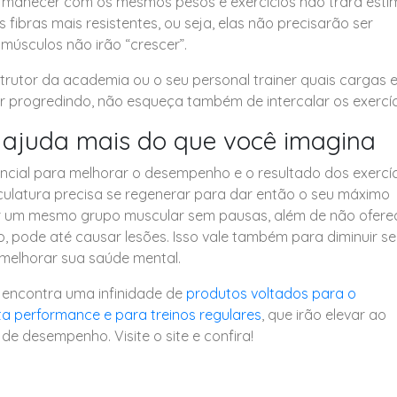
rmanecer com os mesmos pesos e exercícios não trará estí
 fibras mais resistentes, ou seja, elas não precisarão ser
 músculos não irão “crescer”.
strutor da academia ou o seu personal trainer quais cargas e
r progredindo, não esqueça também de intercalar os exercíc
 ajuda mais do que você imagina
cial para melhorar o desempenho e o resultado dos exercíc
culatura precisa se regenerar para dar então o seu máximo
r um mesmo grupo muscular sem pausas, além de não ofere
, pode até causar lesões. Isso vale também para diminuir s
e melhorar sua saúde mental.
 encontra uma infinidade de
produtos voltados para o
a performance e para treinos regulares
, que irão elevar ao
 de desempenho. Visite o site e confira!