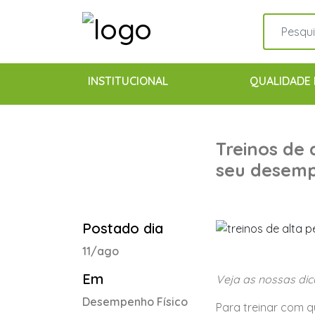
INSTITUCIONAL
QUALIDADE 
Treinos de
seu desem
Postado dia
11/ago
Em
Veja as nossas dic
Desempenho Físico
Para treinar com q