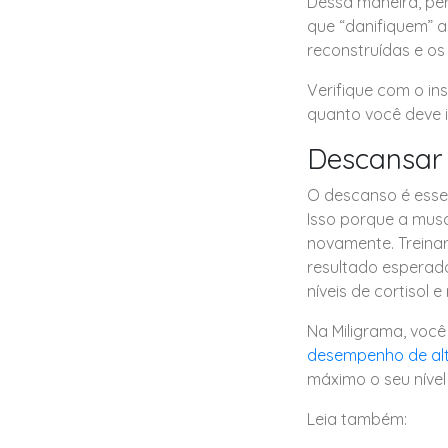
Dessa maneira, pe
que “danifiquem” as
reconstruídas e os
Verifique com o in
quanto você deve i
Descansar
O descanso é essen
Isso porque a mus
novamente. Treina
resultado esperado
níveis de cortisol 
Na Miligrama, você
desempenho de alt
máximo o seu nível
Leia também: