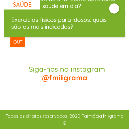
DEZ
SAÚDE
e manter a saúde em dia?
20
Exercícios físicos para idosos: quais
DEZ
são os mais indicados?
20
OUT
Siga-nos no instagram
@fmiligrama
Todos os direitos reservados. 2020 Farmácia Miligrama
©