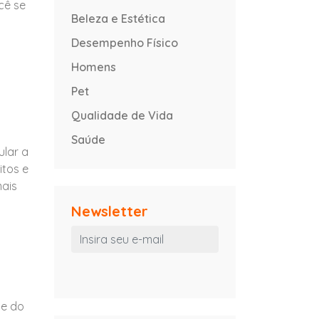
cê se
Beleza e Estética
Desempenho Físico
Homens
Pet
Qualidade de Vida
Saúde
ular a
itos e
mais
Newsletter
de do