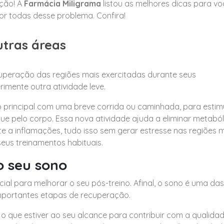
ção! A
Farmácia Miligrama
listou as melhores dicas para vo
por todas desse problema. Confira!
utras áreas
ecuperação das regiões mais exercitadas durante seus
rimente outra atividade leve.
o principal com uma breve corrida ou caminhada, para estim
ue pelo corpo. Essa nova atividade ajuda a eliminar metaból
 a inflamações, tudo isso sem gerar estresse nas regiões 
eus treinamentos habituais.
o seu sono
ial para melhorar o seu pós-treino. Afinal, o sono é uma das
importantes etapas de recuperação.
o o que estiver ao seu alcance para contribuir com a qualida