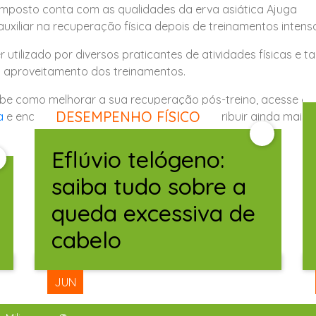
omposto conta com as qualidades da erva asiática Ajuga
auxiliar na recuperação física depois de treinamentos intens
 utilizado por diversos praticantes de atividades físicas e
o aproveitamento dos treinamentos.
be como melhorar a sua recuperação pós-treino, acesse o
DESEMPENHO FÍSICO
a
e encontre os produtos certos para contribuir ainda mais
Eflúvio telógeno:
saiba tudo sobre a
queda excessiva de
cabelo
12
JUN