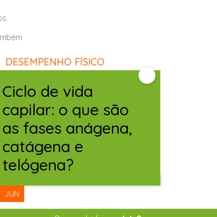
os.
 também
DESEMPENHO FÍSICO
site da
 com a
Ciclo de vida
capilar: o que são
as fases anágena,
catágena e
telógena?
12
JUN