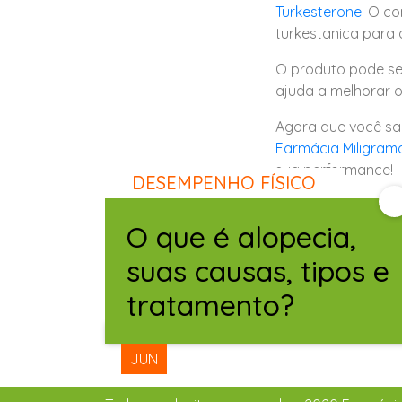
Turkesterone
. O c
turkestanica para 
O produto pode ser
ajuda a melhorar 
Agora que você sa
Farmácia Miligram
sua performance!
DESEMPENHO FÍSICO
O que é alopecia,
Leia Também
suas causas, tipos e
tratamento?
15
JUN