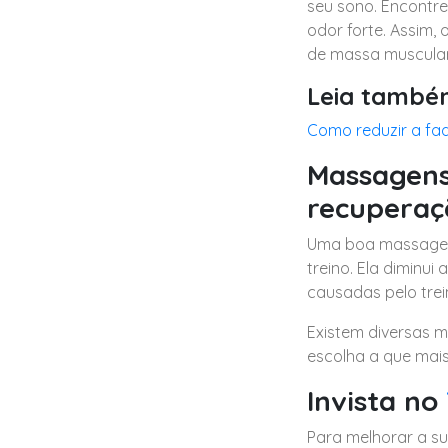
seu sono. Encontre
odor forte. Assim,
de massa muscular
Leia també
Como reduzir a fa
Massagens
recuperaç
Uma boa massagem 
treino. Ela diminui
causadas pelo trei
Existem diversas m
escolha a que mais
Invista no
Para melhorar a su