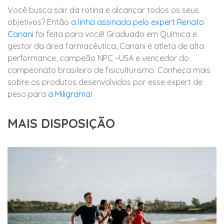
Você busca sair da rotina e alcançar todos os seus
objetivos? Então
a linha assinada pelo expert Renato
Cariani
foi feita para você! Graduado em Química e
gestor da área farmacêutica, Cariani é atleta de alta
performance, campeão NPC –USA e vencedor do
campeonato brasileiro de fisiculturismo. Conheça mais
sobre os produtos desenvolvidos por esse expert de
peso para
a Miligrama
!
MAIS DISPOSIÇÃO