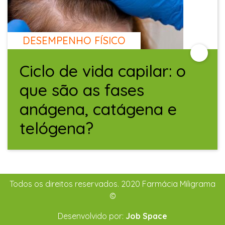
DESEMPENHO FÍSICO
Ciclo de vida capilar: o
que são as fases
anágena, catágena e
telógena?
Todos os direitos reservados. 2020 Farmácia Miligrama
©
Desenvolvido por:
Job Space