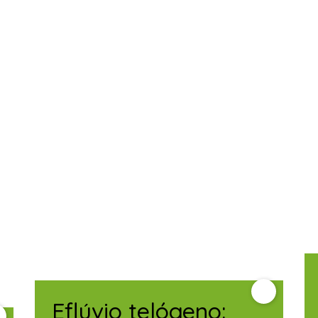
Eflúvio telógeno: