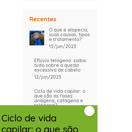
Recentes
O que é alopecia,
suas causas, tipos
e tratamento?
15/jun/2023
Eflúvio telógeno: saiba
tudo sobre a queda
excessiva de cabelo
12/jun/2023
Ciclo de vida capilar: o
que são as fases
anágena, catágena e
telógena?
12/jun/2023
Ciclo de vida
capilar: o que são