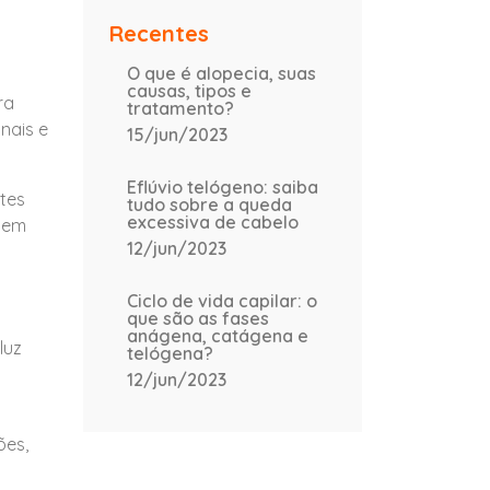
Recentes
O que é alopecia, suas
causas, tipos e
ra
tratamento?
nais e
15/jun/2023
Eflúvio telógeno: saiba
tes
tudo sobre a queda
excessiva de cabelo
m em
12/jun/2023
Ciclo de vida capilar: o
que são as fases
anágena, catágena e
luz
telógena?
12/jun/2023
ões,