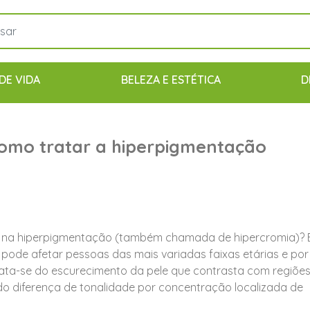
DE VIDA
BELEZA E ESTÉTICA
D
como tratar a hiperpigmentação
ar na hiperpigmentação (também chamada de hipercromia)? 
ode afetar pessoas das mais variadas faixas etárias e por
rata-se do escurecimento da pele que contrasta com regiõe
o diferença de tonalidade por concentração localizada de