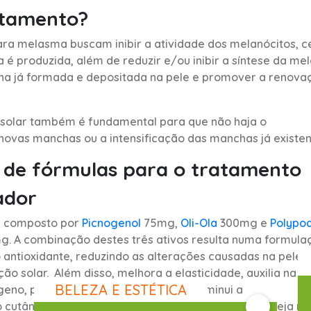
atamento?
ra melasma buscam inibir a atividade dos melanócitos, cé
é produzida, além de reduzir e/ou inibir a síntese da mel
na já formada e depositada na pele e promover a renova
 solar também é fundamental para que não haja o
ovas manchas ou a intensificação das manchas já existen
 de fórmulas para o tratamento
ador
 é composto por
Picnogenol
75mg,
Oli-Ola
300mg e
Polypo
. A combinação destes três ativos resulta numa formula
antioxidante, reduzindo as alterações causadas na pele 
ão solar. Além disso, melhora a elasticidade, auxilia na
BELEZA E ESTÉTICA
eno, promove a renovação celular, diminui a
cutânea e uniformiza o tom da pele. Clique
aqui
e veja ma