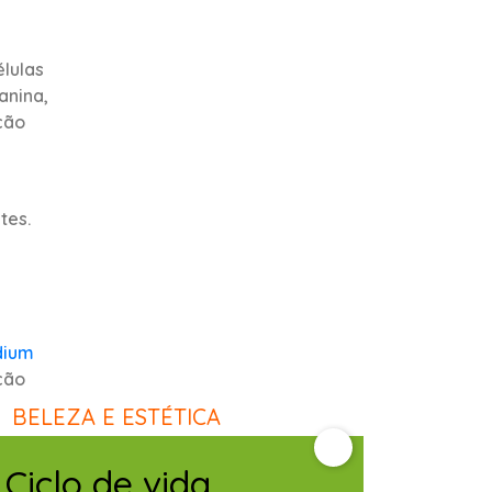
lulas
anina,
ção
tes.
dium
ção
pela
BELEZA E ESTÉTICA
Ciclo de vida
is!