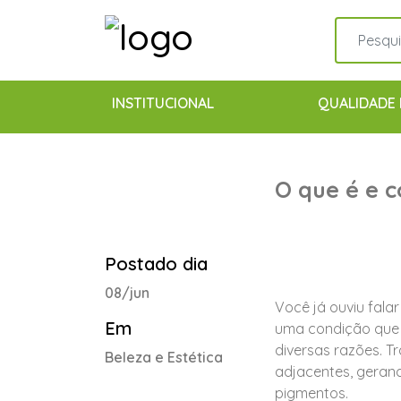
INSTITUCIONAL
QUALIDADE 
O que é e 
Postado dia
08/jun
Você já ouviu fal
Em
uma condição que p
diversas razões. T
Beleza e Estética
adjacentes, gerand
pigmentos.