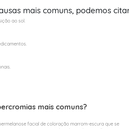
ausas mais comuns, podemos citar
ição ao sol.
edicamentos.
nais.
ipercromias mais comuns?
permelanose facial de coloração marrom-escura que se