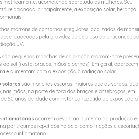
e simetricamente, acometendo sobretudo as mulheres. Seu
tá relacionado, principalmente, à exposição solar, herança
 hormonais.
as marrons de contornos irregulares localizadas de manei
, desencadeadas pela gravidez ou pelo uso de anticoncepcio
diação UV.
s
são pequenas manchas de coloração marrom-ocre presen
 ao sol (rosto, braços, mãos e pernas). Em geral, aparece
ara e aumentam com a exposição à radiação solar.
u solares
são manchas escuras, maiores que as sardas, que
, nas mãos, na parte de fora dos braços e antebraços, em
e 50 anos de idade com histórico repetido de exposição à 
-inflamatórias
ocorrem devido ao aumento da produção e
na por traumas repetidos na pele, como fricções e escoriaç
ocesso inflamatório.