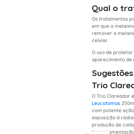
Qual o tr
Os tratamentos pa
em que a melanina 
remover a melani
celular.
O uso de protetor
aparecimento de n
Sugestões
Trio Clare
O Trio Clareador
Leucotomos
250mg
com potente ação 
exposição à radiaç
produção de colág
hiperpigmentação 