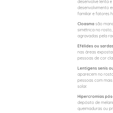
desenvolve lenta 
desenvolvimento es
familiar e fatores
Cloasma
são manch
simétrica no rosto
agravadas pela ra
Efélides ou sarda
nas áreas expostas
pessoas de cor cl
Lentigens senis o
aparecem no rosto
pessoas com mais d
solar.
Hipercromias pós
depósito de melani
queimaduras ou pr