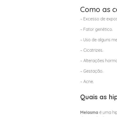
Como as c
– Excesso de expos
– Fator genético.
– Uso de alguns m
– Cicatrizes.
– Alterações hormo
– Gestação.
– Acne.
Quais as h
Melasma
é uma hi