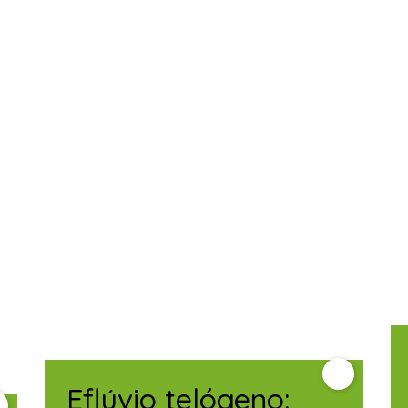
Eflúvio telógeno: