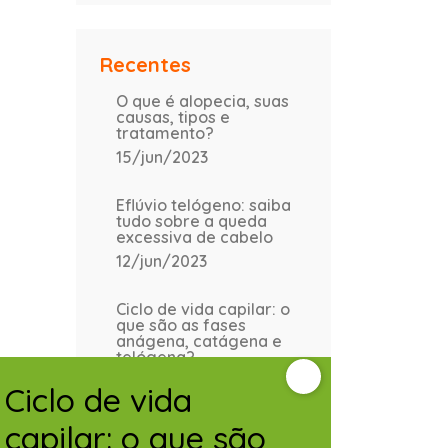
Recentes
O que é alopecia, suas
causas, tipos e
tratamento?
15/jun/2023
Eflúvio telógeno: saiba
tudo sobre a queda
excessiva de cabelo
12/jun/2023
Ciclo de vida capilar: o
que são as fases
anágena, catágena e
telógena?
12/jun/2023
Ciclo de vida
capilar: o que são