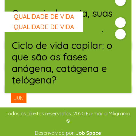
O que é alopecia, suas
QUALIDADE DE VIDA
Leia Também
causas, tipos e
QUALIDADE DE VIDA
Eflúvio telógeno: saiba
tratamento?
Ciclo de vida capilar: o
tudo sobre a queda
15
que são as fases
JUN
excessiva de cabelo
anágena, catágena e
12
JUN
telógena?
12
JUN
Todos os direitos reservados. 2020 Farmácia Miligrama
©
Desenvolvido por:
Job Space