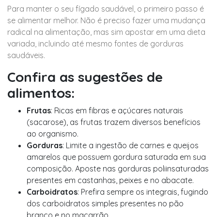
Para manter o seu fígado saudável, o primeiro passo é
se alimentar melhor. Não é preciso fazer uma mudança
radical na alimentação, mas sim apostar em uma dieta
variada, incluindo até mesmo fontes de gorduras
saudáveis.
Confira as sugestões de
alimentos:
Frutas
: Ricas em fibras e açúcares naturais
(sacarose), as frutas trazem diversos benefícios
ao organismo.
Gorduras
: Limite a ingestão de carnes e queijos
amarelos que possuem gordura saturada em sua
composição. Aposte nas gorduras poliinsaturadas
presentes em castanhas, peixes e no abacate.
Carboidratos
: Prefira sempre os integrais, fugindo
dos carboidratos simples presentes no pão
branco e no macarrão.