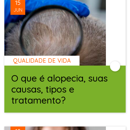
15
JUN
QUALIDADE DE VIDA
O que é alopecia, suas
causas, tipos e
tratamento?