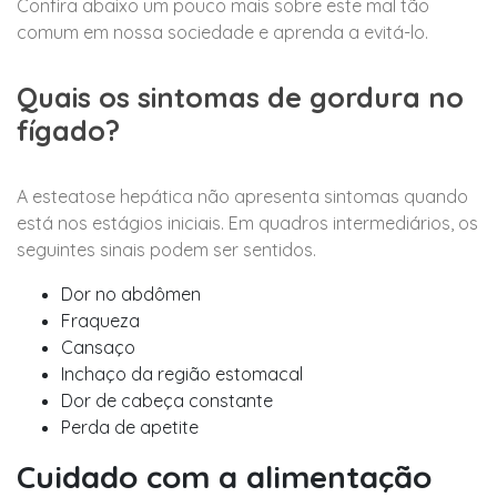
Confira abaixo um pouco mais sobre este mal tão
comum em nossa sociedade e aprenda a evitá-lo.
Quais os sintomas de gordura no
fígado?
A esteatose hepática não apresenta sintomas quando
está nos estágios iniciais. Em quadros intermediários, os
seguintes sinais podem ser sentidos.
Dor no abdômen
Fraqueza
Cansaço
Inchaço da região estomacal
Dor de cabeça constante
Perda de apetite
Cuidado com a alimentação