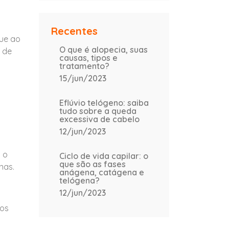
Recentes
que ao
O que é alopecia, suas
 de
causas, tipos e
tratamento?
15/jun/2023
Eflúvio telógeno: saiba
tudo sobre a queda
excessiva de cabelo
12/jun/2023
 o
Ciclo de vida capilar: o
que são as fases
ínas.
anágena, catágena e
telógena?
12/jun/2023
ios