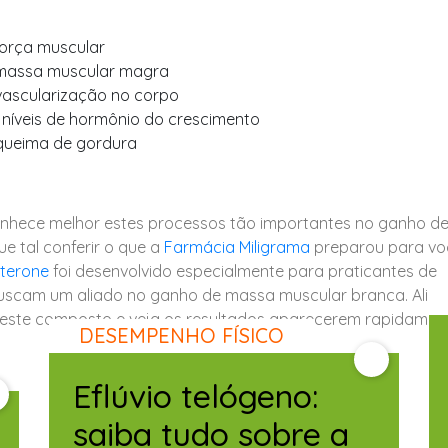
orça muscular
massa muscular magra
ascularização no corpo
níveis de hormônio do crescimento
queima de gordura
nhece melhor estes processos tão importantes no ganho d
e tal conferir o que a
Farmácia Miligrama
preparou para vo
sterone
foi desenvolvido especialmente para praticantes de
scam um aliado no ganho de massa muscular branca. Alie 
este composto e veja os resultados aparecerem rapidamen
DESEMPENHO FÍSICO
Eflúvio telógeno:
saiba tudo sobre a