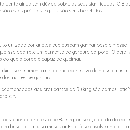
ta gente ainda tem dúvida sobre os seus significados. O Blo
e são estas práticas e quais são seus benefícios:
ito utilizado por atletas que buscam ganhar peso e massa
ue isso acarrete um aumento de gordura corporal. O objeti
ias do que o corpo é capaz de queimar.
Bulking se resumem a um ganho expressivo de massa muscul
 dos índices de gordura.
recomendados aos praticantes do Bulking são carnes, laticí
protein.
a posterior ao processo de Bulking, ou seja, a perda do exc
 na busca de massa muscular. Esta fase envolve uma dieta