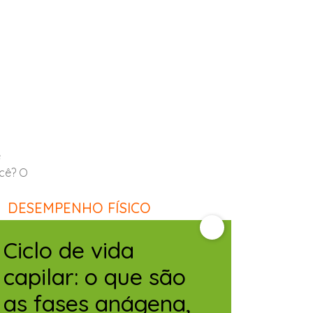
e
cê? O
seus
DESEMPENHO FÍSICO
te.
Ciclo de vida
capilar: o que são
as fases anágena,