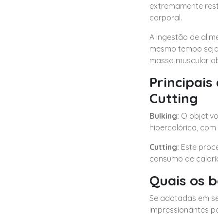
extremamente restr
corporal.
A ingestão de alim
mesmo tempo seja 
massa muscular ob
Principais
Cutting
Bulking:
O objetiv
hipercalórica, com
Cutting:
Este proce
consumo de caloria
Quais os b
Se adotadas em se
impressionantes pa