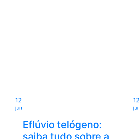
12
1
jun
ju
Eflúvio telógeno:
saiba tudo sobre a