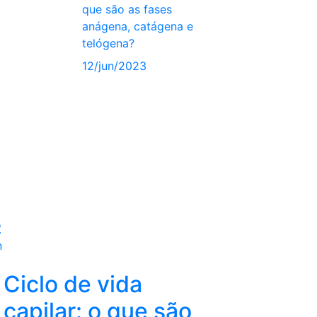
que são as fases
anágena, catágena e
telógena?
12/jun/2023
2
n
Ciclo de vida
capilar: o que são