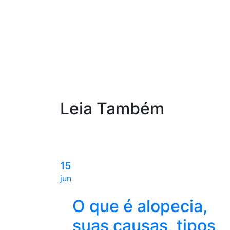
Leia Também
15
jun
O que é alopecia,
suas causas, tipos