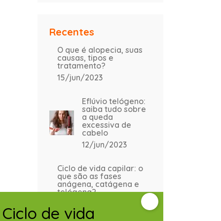
Recentes
O que é alopecia, suas
causas, tipos e
tratamento?
15/jun/2023
Eflúvio telógeno:
saiba tudo sobre
a queda
excessiva de
cabelo
12/jun/2023
Ciclo de vida capilar: o
que são as fases
anágena, catágena e
telógena?
12/jun/2023
Ciclo de vida