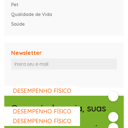
Pet
Qualidade de Vida
Saúde
Newsletter
DESEMPENHO FÍSICO
O que é alopecia, suas
DESEMPENHO FÍSICO
Leia Também
causas, tipos e
DESEMPENHO FÍSICO