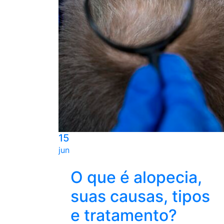
15
jun
O que é alopecia,
suas causas, tipos
e tratamento?