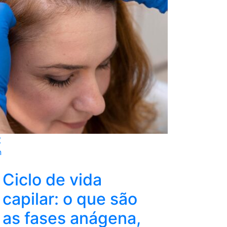
2
n
Ciclo de vida
capilar: o que são
as fases anágena,