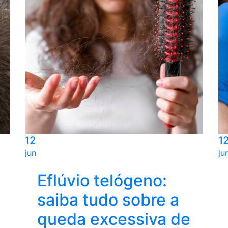
12
1
jun
ju
Eflúvio telógeno:
saiba tudo sobre a
queda excessiva de