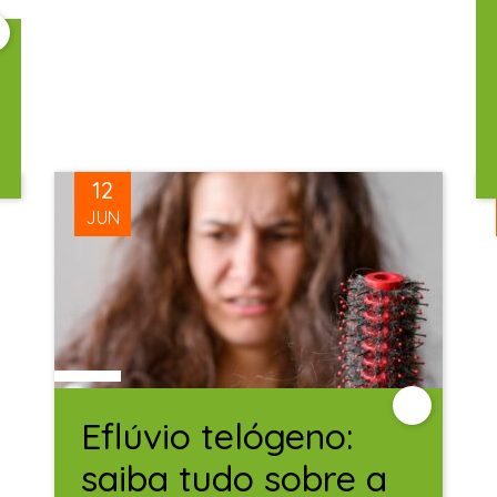
12
JUN
Eflúvio telógeno:
saiba tudo sobre a