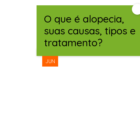
O que é alopecia,
Leia Também
suas causas, tipos e
tratamento?
15
JUN