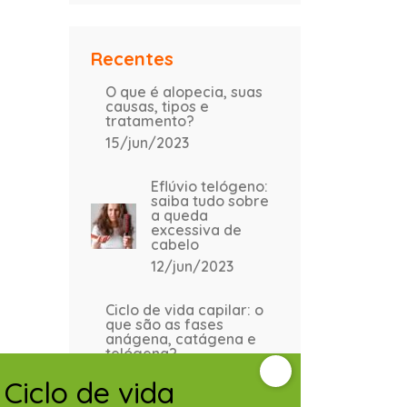
Recentes
O que é alopecia, suas
causas, tipos e
tratamento?
15/jun/2023
Eflúvio telógeno:
saiba tudo sobre
a queda
excessiva de
cabelo
12/jun/2023
Ciclo de vida capilar: o
que são as fases
anágena, catágena e
telógena?
12/jun/2023
Ciclo de vida