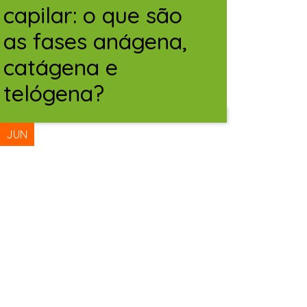
capilar: o que são
as fases anágena,
catágena e
telógena?
12
JUN